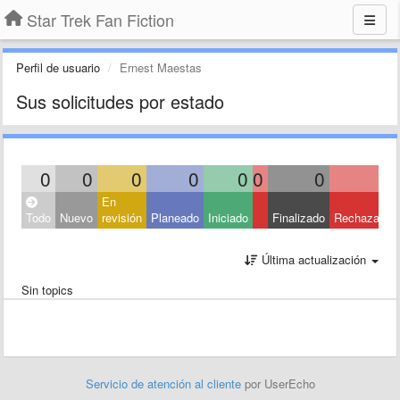
Star Trek Fan Fiction
Perfil de usuario
Ernest Maestas
Sus solicitudes por estado
0
0
0
0
0
0
0
0
En
Todo
Nuevo
revisión
Planeado
Iniciado
Finalizado
Rechazado
Última actualización
Sin topics
Servicio de atención al cliente
por UserEcho