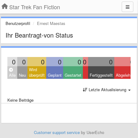
Star Trek Fan Fiction
Benutzerprofil
Ernest Maestas
Ihr Beantragt-von Status
0
0
0
0
0
0
0
0
Wird
Alle
Neu
überprüft
Geplant
Gestartet
Fertiggestellt
Abgelehnt
Letzte Aktualisierung
Keine Beiträge
Customer support service
by UserEcho