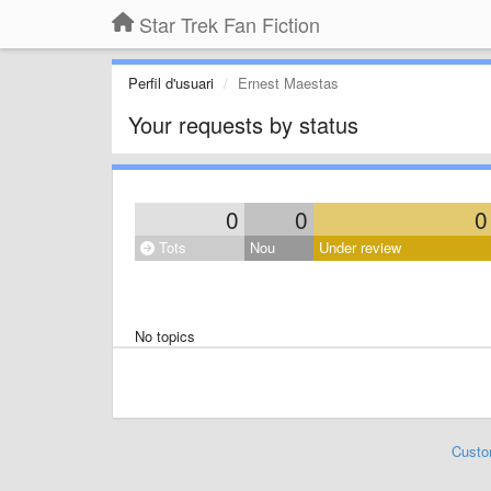
Star Trek Fan Fiction
Perfil d'usuari
Ernest Maestas
Your requests by status
0
0
0
Tots
Nou
Under review
No topics
Custo