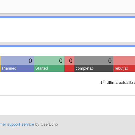
0
0
0
0
Planned
Started
completat
rebutjat
Última actualitz
mer support service
by UserEcho