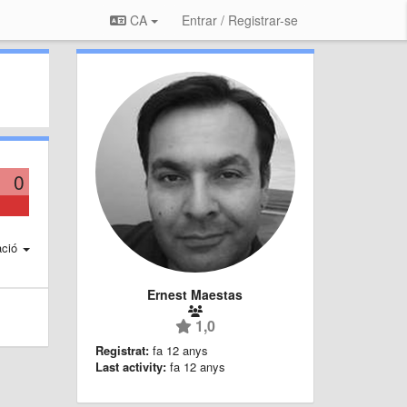
CA
Entrar / Registrar-se
0
ació
Ernest Maestas
1,0
Registrat:
fa 12 anys
Last activity:
fa 12 anys