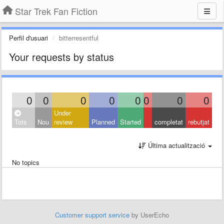
Star Trek Fan Fiction
Perfil d'usuari
bitterresentful
Your requests by status
0
0
0
0
0
0
0
0
Under
Tots
Nou
review
Planned
Started
completat
rebutjat
Última actualització
No topics
Customer support service
by UserEcho