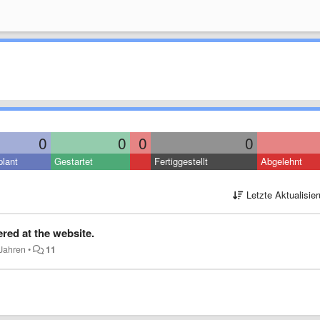
0
0
0
0
lant
Gestartet
Fertiggestellt
Abgelehnt
Letzte Aktualisie
ered at the website.
 Jahren
•
11