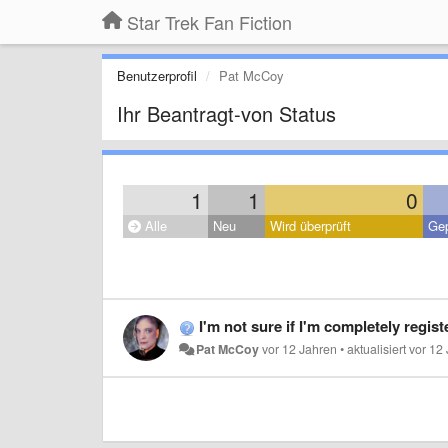
Star Trek Fan Fiction
Benutzerprofil
Pat McCoy
Ihr Beantragt-von Status
1
1
0
Alle
Neu
Wird überprüft
Gep
I'm not sure if I'm completely regist
Pat McCoy
vor 12 Jahren
•
aktualisiert
vor 12