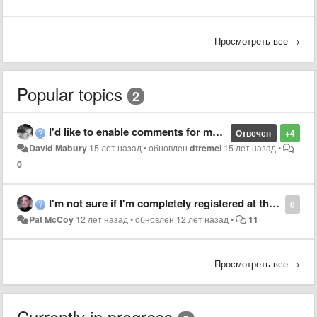
Просмотреть все →
Popular topics
2
I'd like to enable comments for my story. How?
Отвечен
+4
David Mabury
15 лет назад
•
обновлен
dtremel
15 лет назад
•
0
I'm not sure if I'm completely registered at the website.
0
Pat McCoy
12 лет назад
•
обновлен
12 лет назад
•
11
Просмотреть все →
Currently in progress