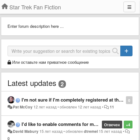
Star Trek Fan Fiction
Enter forum description here ...
Или оставьте нам приватное сообщение
Latest updates
2
I'm not sure if I'm completely registered at the website.
0
Pat McCoy
12 лет назад
•
обновлен
12 лет назад
•
11
I'd like to enable comments for my story. How?
Отвечен
+4
David Mabury
15 лет назад
•
обновлен
dtremel
15 лет назад
•
0